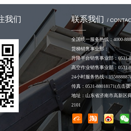
注我们
联系我们
/ CONTA
全国统一服务热线：
4000-888
货梯销售事业部：
升降平台销售事业部：
0531-
高空作业销售事业部：
0531-
24小时服务热线：
155888887
传真：
0531-88018171
(点击拨
地址：山东省济南市高新区舜
2101