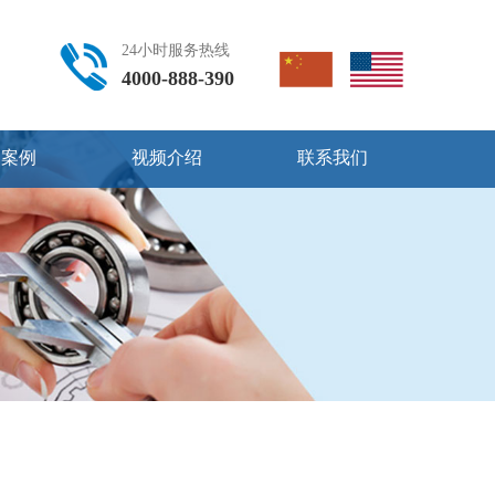
24小时服务热线
4000-888-390
用案例
视频介绍
联系我们