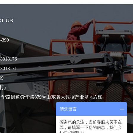
CT US
-390
88018176
88018171
09
打)
华路街道舜华路879号山东省大数据产业基地A栋
请您留言
感谢您的关注，当前客服人员不在
线，请填写一下您的信息，我们会
尽快和您联系。