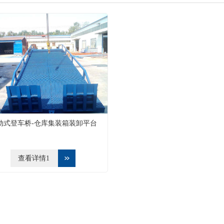
动式登车桥-仓库集装箱装卸平台
查看详情1