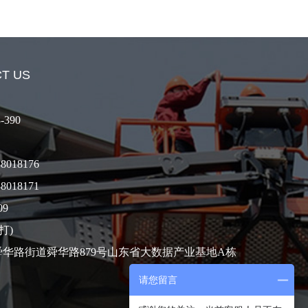
CT US
-390
88018176
88018171
09
打)
华路街道舜华路879号山东省大数据产业基地A栋
请您留言