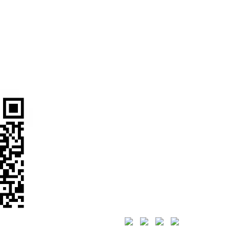
注我们
联系我们
/ CONTA
全国统一服务热线：
4000-888
货梯销售事业部：
升降平台销售事业部：
0531-
高空作业销售事业部：
0531-
24小时服务热线：
155888887
传真：
0531-88018171
(点击拨
地址：山东省济南市高新区舜
2101