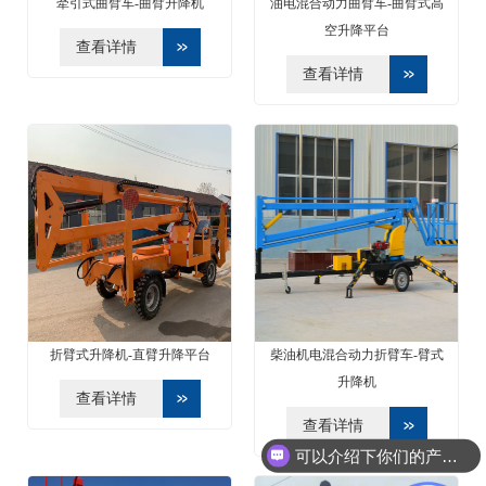
牵引式曲臂车-曲臂升降机
油电混合动力曲臂车-曲臂式高
空升降平台
查看详情
查看详情
折臂式升降机-直臂升降平台
柴油机电混合动力折臂车-臂式
升降机
查看详情
查看详情
可以介绍下你们的产品么？